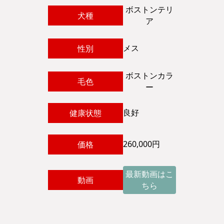
ボストンテリ
犬種
ア
メス
性別
ボストンカラ
毛色
ー
良好
健康状態
260,000円
価格
最新動画はこ
動画
ちら