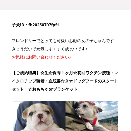
子犬ID：fb20250707fpf1
フレンドリーでとっても可愛いお顔の女の子ちゃんです
きょうだいで元気にすくすく成長中です♪
お気軽にお問い合わせください♪
【ご成約特典】
☆生命保障１ヶ月☆初回ワクチン接種・マ
イクロチップ装着・血統書付き
☆ドッグフードのスタート
セット ☆おもちゃorブランケット