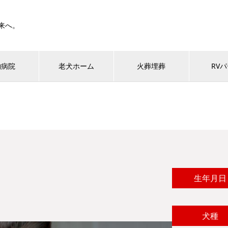
来へ。
物病院
老犬ホーム
火葬埋葬
RV
生年月日
犬種