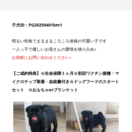
子犬ID：PG20250401bm1
明るい性格でまるまるころころ体格の可愛い子です
一人っ子で優しいお母さんの愛情を独り占め♪
お気軽にお問い合わせください♪
【ご成約特典】
☆生命保障１ヶ月☆初回ワクチン接種・マ
イクロチップ装着・血統書付き
☆ドッグフードのスタート
セット ☆おもちゃorブランケット