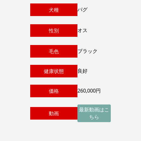
パグ
犬種
オス
性別
ブラック
毛色
良好
健康状態
260,000円
価格
最新動画はこ
動画
ちら