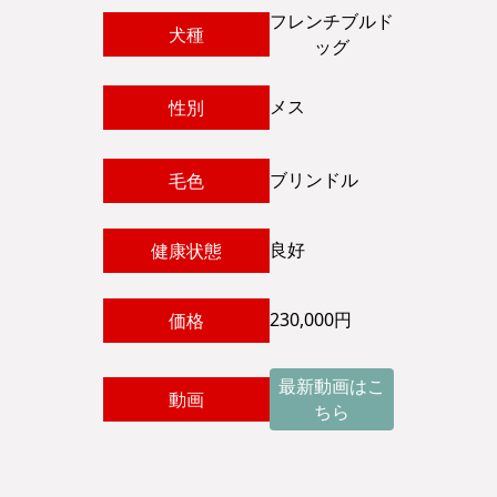
フレンチブルド
犬種
ッグ
メス
性別
ブリンドル
毛色
良好
健康状態
230,000円
価格
最新動画はこ
動画
ちら