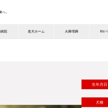
来へ。
物病院
老犬ホーム
火葬埋葬
RV
生年月日
犬種