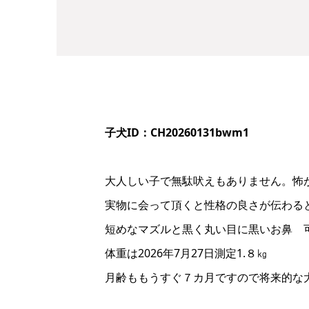
子犬ID：CH20260131bwm1
大人しい子で無駄吠えもありません。怖
実物に会って頂くと性格の良さが伝わる
短めなマズルと黒く丸い目に黒いお鼻 
体重は2026年7月27日測定1.８㎏
月齢ももうすぐ７カ月ですので将来的な