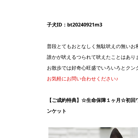
子犬ID：bt20240921m3
普段とてもおとなしく無駄吠えの無いお
誰かが吠えるつられて吠えたことはあり
お散歩では好奇心旺盛でいろいろとクン
お気軽にお問い合わせください♪
【ご成約特典】
☆生命保障１ヶ月☆初回
ンケット