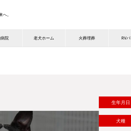
来へ。
物病院
老犬ホーム
火葬埋葬
RV
生年月日
犬種