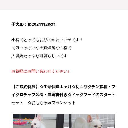
子犬ID：fb20241128cf1
小柄でとってもお顔のかわいい子です！
元気いっぱいな天真爛漫な性格で
人愛嬌たっぷり可愛らしいです
お気軽にお問い合わせください♪
【ご成約特典】
☆生命保障１ヶ月☆初回ワクチン接種・マ
イクロチップ装着・血統書付き
☆ドッグフードのスタート
セット ☆おもちゃorブランケット