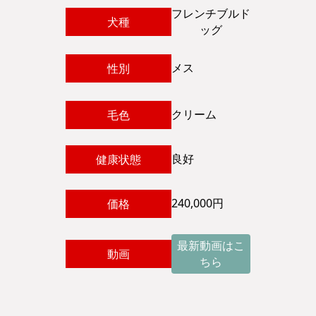
フレンチブルド
犬種
ッグ
メス
性別
クリーム
毛色
良好
健康状態
240,000円
価格
最新動画はこ
動画
ちら