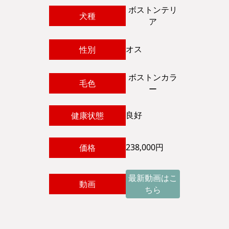
ボストンテリ
犬種
ア
オス
性別
ボストンカラ
毛色
ー
良好
健康状態
238,000円
価格
最新動画はこ
動画
ちら