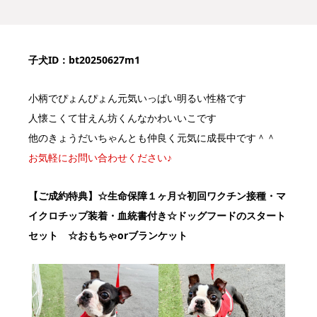
子犬ID：bt20250627m1
小柄でぴょんぴょん元気いっぱい明るい性格です
人懐こくて甘えん坊くんなかわいいこです
他のきょうだいちゃんとも仲良く元気に成長中です＾＾
お気軽にお問い合わせください♪
【ご成約特典】
☆生命保障１ヶ月☆初回ワクチン接種・マ
イクロチップ装着・血統書付き
☆ドッグフードのスタート
セット ☆おもちゃorブランケット