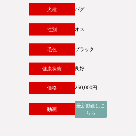
パグ
犬種
オス
性別
ブラック
毛色
良好
健康状態
260,000円
価格
最新動画はこ
動画
ちら