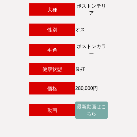
ボストンテリ
犬種
ア
オス
性別
ボストンカラ
毛色
ー
良好
健康状態
280,000円
価格
最新動画はこ
動画
ちら