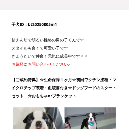
子犬ID：bt20250805m1
甘えん坊で明るい性格の男の子くんです
スタイルも良くて可愛い子です
きょうだいで仲良く元気に成長中です＾＾
お気軽にお問い合わせください♪
【ご成約特典】
☆生命保障１ヶ月☆初回ワクチン接種・マ
イクロチップ装着・血統書付き
☆ドッグフードのスタート
セット ☆おもちゃorブランケット